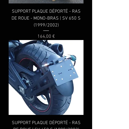
SUPPORT PLAQUE DÉPORTÉ - RAS
DE ROUE - MONO-BRAS | SV 650 S
(1999/2002)
Prix
164,00 €
SUPPORT PLAQUE DÉPORTÉ - RAS