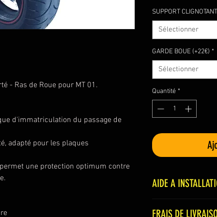
SUPPORT CLIGNOTANT 
Sélectionner
GARDE BOUE (+22€)
*
Sélectionner
rté - Ras de Roue pour MT 01.
Quantité
*
que d'immatriculation du passage de
é, adapté pour les plaques
Aj
 permet une protection optimum contre
e.
AIDE A INSTALLAT
* Installer tout le 
FRAIS DE LIVRAIS
ire
Eclairage de plaque