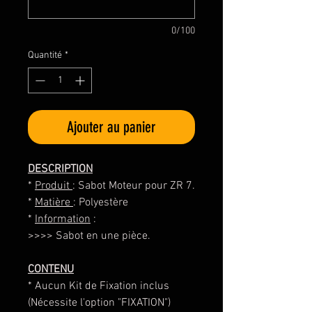
0/100
Quantité
*
Ajouter au panier
DESCRIPTION
*
Produit
: Sabot Moteur pour ZR 7.
*
Matière
: Polyestère
*
Information
:
>>>> Sabot en une pièce.
CONTENU
* Aucun Kit de Fixation inclus
(Nécessite l'option "FIXATION")