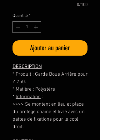
0/100
Quantité
*
Ajouter au panier
DESCRIPTION
*
Produit
: Garde Boue Arrière pour
Z 750.
*
Matière
: Polystère
*
Information
:
>>>> Se montent en lieu et place
du protège chaine et livré avec un
pattes de fixations pour le coté
droit.