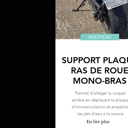
NOUVEAU
SUPPORT PLAQ
RAS DE ROU
MONO-BRAS
Permet d’alléger la coquer
arrière en déplaçant la plaqu
d'immatriculation et empêch
les jets d'eau à la source
En lire plus