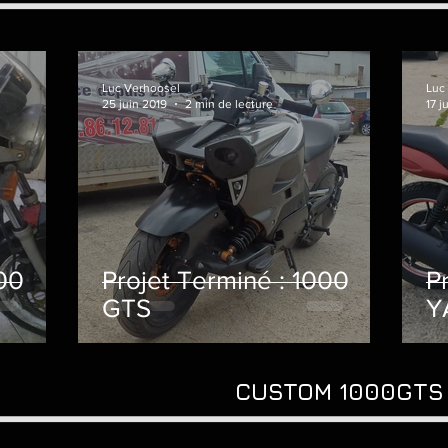
Luc Verhoosel
Luc
25 juin 2019
2 min de lecture
17 j
500
Projet Terminé : 1000
P
GTS
Y
CUSTOM 1000GTS 