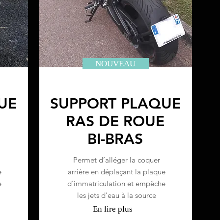
NOUVEAU
UE
SUPPORT PLAQUE
E
RAS DE ROUE
BI-BRAS
Permet d’alléger la coquer
e
arrière en déplaçant la plaque
e
d'immatriculation et empêche
les jets d'eau à la source
En lire plus