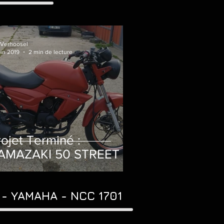
 Verhoosel
uin 2019
2 min de lecture
rojet Terminé :
AMAZAKI 50 STREET
- YAMAHA - NCC 1701