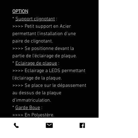
OPTION
*
Support clignotant
:
>>>> Petit support en Acier
permettant l'installation d'une
paire de clignotant.
>>>> Se positionne devant la
partie de l'éclairage de plaque.
*
Eclairage de plaque
:
>>>> Eclairage a LEDS permettant
l'éclairage de la plaque.
>>>> Se place sur le dépassement
au dessus de la plaque
d'immatriculation.
*
Garde Boue
:
>>>> En Polyestère.
>>>> Garde Boue en Polyestère
permet une protection optimum
contre les projections en temps de