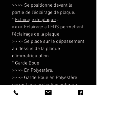
>>>> Se positionne devant la
partie de l'éclairage de plaque.
*
Eclairage de plaque
:
>>>> Eclairage a LEDS permettant
l'éclairage de la plaque.
>>>> Se place sur le dépassement
au dessus de la plaque
d'immatriculation.
*
Garde Boue
:
>>>> En Polyestère.
>>>> Garde Boue en Polyestère
permet une protection optimum
contre les projections en temps de
pluie.
AIDE A INSTALLATION
* Installer tout le nécessaire