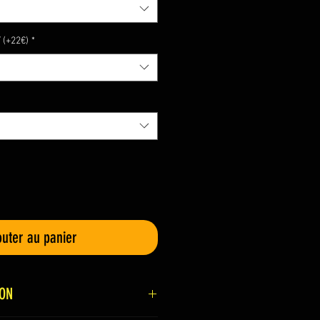
(+22€)
*
outer au panier
ION