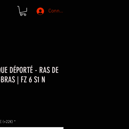
Connexion
UE DÉPORTÉ - RAS DE
BRAS | FZ 6 S1 N
 (+22€)
*