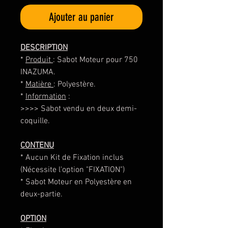
Ajouter au panier
DESCRIPTION
*
Produit
: Sabot Moteur pour 750
INAZUMA.
*
Matière
: Polyestère.
*
Information
:
>>>> Sabot vendu en deux demi-
coquille.
CONTENU
* Aucun Kit de Fixation inclus
(Nécessite l'option "FIXATION")
* Sabot Moteur en Polyestère en
deux-partie.
OPTION