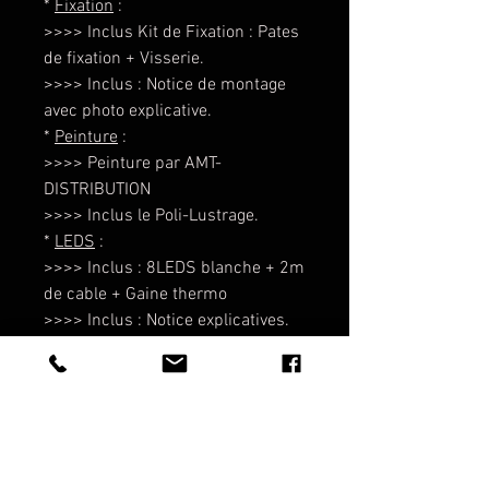
*
Fixation
:
>>>> Inclus Kit de Fixation : Pates
de fixation + Visserie.
>>>> Inclus : Notice de montage
avec photo explicative.
*
Peinture
:
>>>> Peinture par AMT-
DISTRIBUTION
>>>> Inclus le Poli-Lustrage.
*
LEDS
:
>>>> Inclus : 8LEDS blanche + 2m
de cable + Gaine thermo
>>>> Inclus : Notice explicatives.
>>>> A montés sur le Sabot par
vos soins !
AIDE A INSTALLATION