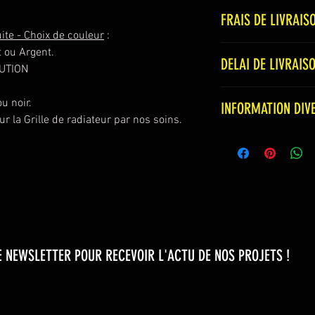
* S'installe directe
FRAIS DE LIVRAIS
radiateur.
ite - Choix de couleur
:
* France : 10.5€
t ou Argent.
DELAI DE LIVRAIS
* EU + Suisse : 17.
BUTION
* DOM TOM : 23€
* Nos produits sont
* Autres Pays : 39€
u noir.
INFORMATION DIV
délai de fabrication
>>>> ATTENTION : F
ur la Grille de radiateur par nos soins.
*
Le départ d'usine 
plusieurs produits 
Photo non-contract
ouvertures d'usine.
minimes ont pu être
*
POUR TOUTES C
améliorer la durabil
>>>> Appelez au 0
Ou
>>>> Envoyez un em
amt.conception@g
 NEWSLETTER POUR RECEVOIR L'ACTU DE NOS PROJETS !