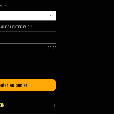
2€)
*
UR DE L'EXTERIEUR
*
0/100
outer au panier
ION