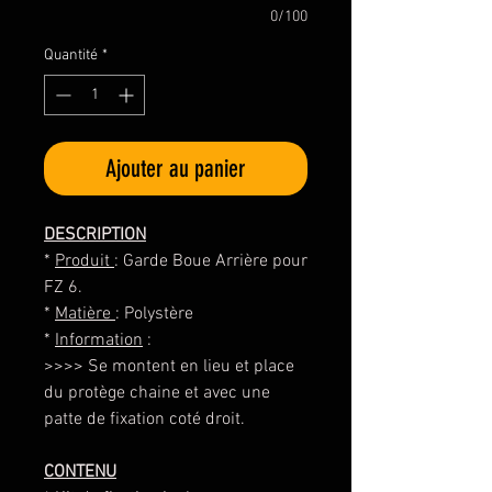
0/100
Quantité
*
Ajouter au panier
DESCRIPTION
*
Produit
: Garde Boue Arrière pour
FZ 6.
*
Matière
: Polystère
*
Information
:
>>>> Se montent en lieu et place
du protège chaine et avec une
patte de fixation coté droit.
CONTENU