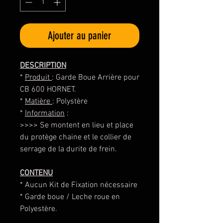
Ajouter au panier
DESCRIPTION
*
Produit
: Garde Boue Arrière pour
CB 600 HORNET.
*
Matière
: Polystère
*
Information
:
>>>> Se montent en lieu et place
du protège chaine et le collier de
serrage de la durite de frein.
CONTENU
* Aucun Kit de Fixation nécessaire
* Garde boue / Leche roue en
Polyestère.