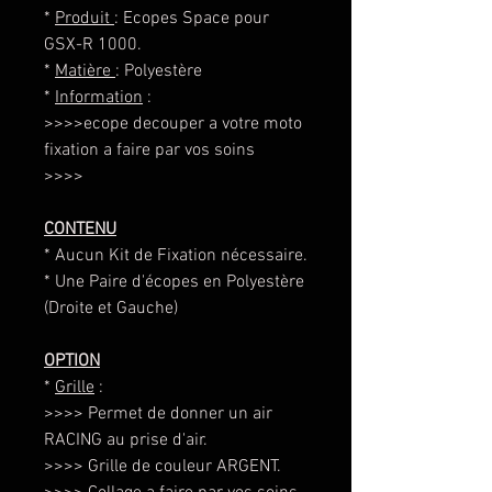
*
Produit
: Ecopes Space pour
GSX-R 1000.
*
Matière
: Polyestère
*
Information
:
>>>>ecope decouper a votre moto
fixation a faire par vos soins
>>>>
CONTENU
* Aucun Kit de Fixation nécessaire.
* Une Paire d'écopes en Polyestère
(Droite et Gauche)
OPTION
*
Grille
:
>>>> Permet de donner un air
RACING au prise d'air.
>>>> Grille de couleur ARGENT.