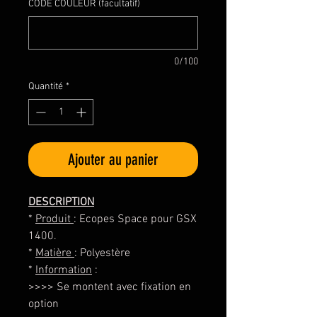
CODE COULEUR (facultatif)
0/100
Quantité
*
Ajouter au panier
DESCRIPTION
*
Produit
: Ecopes Space pour GSX
1400.
*
Matière
: Polyestère
*
Information
:
>>>> Se montent avec fixation en
option