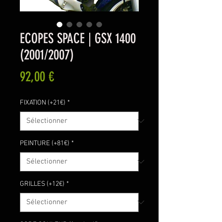
ECOPES SPACE | GSX 1400
(2001/2007)
Prix
92,00 €
FIXATION (+21€)
*
PEINTURE (+81€)
*
GRILLES (+12€)
*