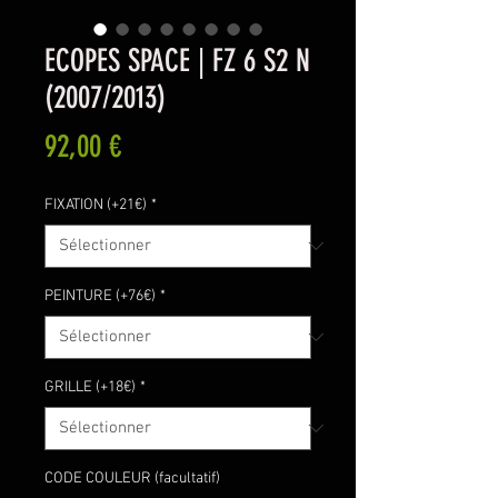
ECOPES SPACE | FZ 6 S2 N
(2007/2013)
Prix
92,00 €
FIXATION (+21€)
*
PEINTURE (+76€)
*
GRILLE (+18€)
*
CODE COULEUR (facultatif)