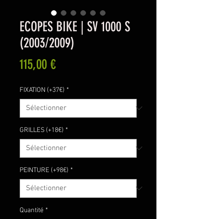
ECOPES BIKE | SV 1000 S
(2003/2009)
Prix
115,00 €
FIXATION (+37€)
*
GRILLES (+18€)
*
PEINTURE (+98€)
*
Quantité
*