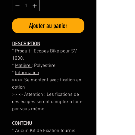
Ajouter au panier
DESCRIPTION
*
Produit
: Ecopes Bike pour SV
1000.
*
Matière
: Polyestère
*
Information
:
>>>> Se montent avec fixation en
option
>>>> Attention : Les fixations de
ces écopes seront complex a faire
par vous même.
CONTENU
* Aucun Kit de Fixation fournis