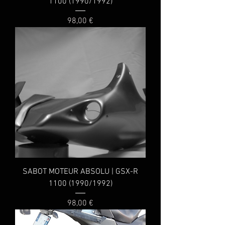
1100 (1990/1992)
Prix
98,00 €
SABOT MOTEUR ABSOLU | GSX-R
1100 (1990/1992)
Prix
98,00 €